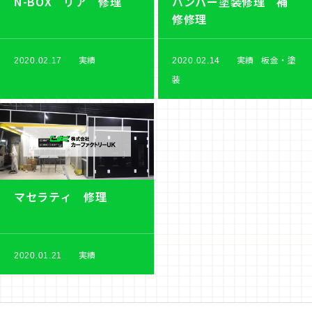
N-BOX リア 修理
バンパー塗装修理 補
修修理
実績
実績
板金・塗
2020.02.17
2020.02.14
装
マセラティ 修理
実績
2020.01.21