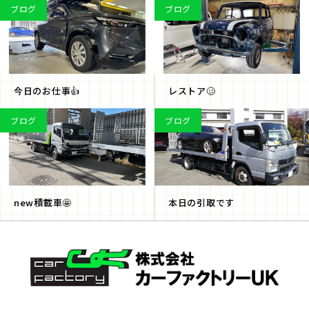
ブログ
ブログ
今日のお仕事👍
レストア🥴
ブログ
ブログ
new積載車🤩
本日の引取です